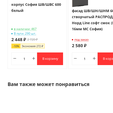
корпус София ШВ/ШВС 600
белый
фасад ШВ/ШН/ШНМ 60
створчатый РАСПРО
Норд Line софт смок
16мм МС София)
в наличии: 467
В пути: 290 шт.
2 448 ₽
2 720 ₽
под заказ
2 580 ₽
-
10
%
Экономия
272 ₽
В корзину
В кор
Вам также может понравиться