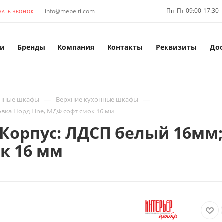
Пн-Пт 09:00-17:30
info@mebelti.com
ЗАТЬ ЗВОНОК
и
Бренды
Компания
Контакты
Реквизиты
До
—
—
нные шкафы
Верхние кухонные шкафы
вка Норд Line, МДФ софт смок 16 мм
Корпус: ЛДСП белый 16мм;
к 16 мм