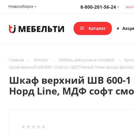
Новосибирск
8-800-201-56-24
ЗАКА
Каталог
Акци
—
—
—
Главная
Каталог
Мебель для кухни и столовой
Кухо
Шкаф верхний ШВ 600-1 Корпус: ЛДСП белый 16мм; фасад: фрезеро
Шкаф верхний ШВ 600-1 
Норд Line, МДФ софт смо