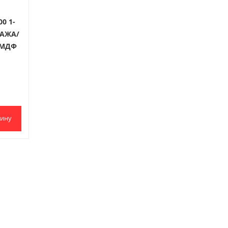
0 1-
ДАЖА/
 (МДФ
зину