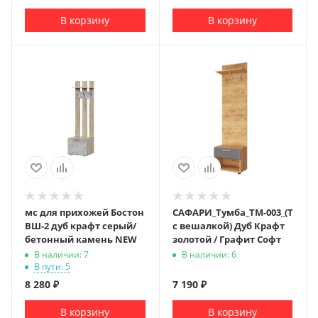
В корзину
В корзину
мс для прихожей Бостон
САФАРИ_Тумба_ТМ-003_(Тумба
ВШ-2 дуб крафт серый/
с вешалкой) Дуб Крафт
бетонный камень NEW
золотой / Графит Софт
В наличии: 7
В наличии: 6
В пути: 5
8 280
₽
7 190
₽
В корзину
В корзину