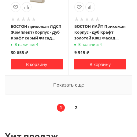
БОСТОН прихожая ЛДСП
БОСТОН ЛАЙТ Прихожая
(Комплект) Корпус - Дуб
Корпус - Дуб Крафт
Крафт серый Фасад
золотой К003 Фасад
ЛДСП - Кашемир 5981 BS
ЛДСП - Белый (Гладкий)
В наличии: 4
В наличии: 4
Кожзам.- Ecotex 3002
30 655
₽
9 915
₽
(Белая)
В корзину
В корзину
Показать еще
1
2
Хит продаж