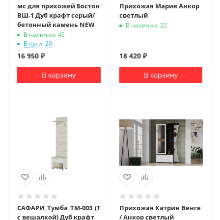
мс для прихожей Бостон
Прихожая Мария Анкор
ВШ-1 Дуб крафт серый/
светлый
бетонный камень NEW
В наличии: 22
В наличии: 45
В пути: 20
16 950
₽
18 420
₽
В корзину
В корзину
САФАРИ_Тумба_ТМ-003_(Тумба
Прихожая Катрин Венге
с вешалкой) Дуб крафт
/ Анкор светлый