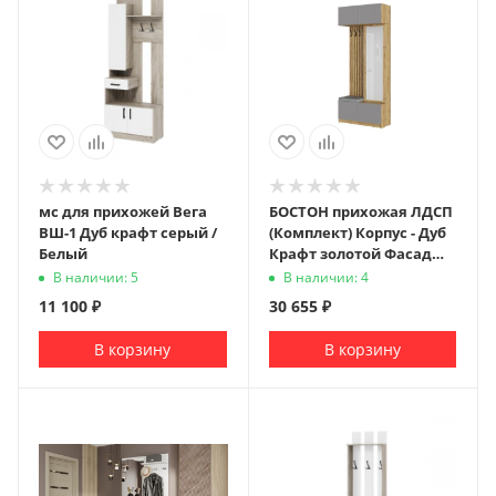
мс для прихожей Вега
БОСТОН прихожая ЛДСП
ВШ-1 Дуб крафт серый /
(Комплект) Корпус - Дуб
Белый
Крафт золотой Фасад
ЛДСП - Серый Шифер
В наличии: 5
В наличии: 4
Кожзам.- Ecotex 3022 /
11 100
₽
30 655
₽
Arena 007 (Серая)
В корзину
В корзину