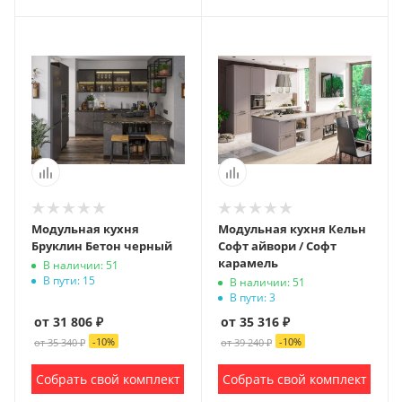
Модульная кухня
Модульная кухня Кельн
Бруклин Бетон черный
Софт айвори / Софт
карамель
В наличии: 51
В пути: 15
В наличии: 51
В пути: 3
от 31 806 ₽
от 35 316 ₽
-
10
%
-
10
%
от 35 340 ₽
от 39 240 ₽
Собрать свой комплект
Собрать свой комплект