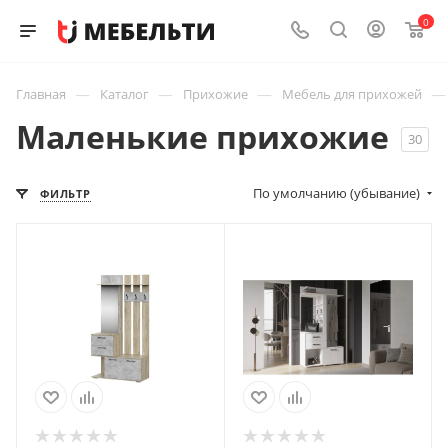
0
—
—
—
—
Главная
Каталог
Прихожие
Мебель для прихожей
Маленькие прихожие
30
По умолчанию (убывание)
ФИЛЬТР