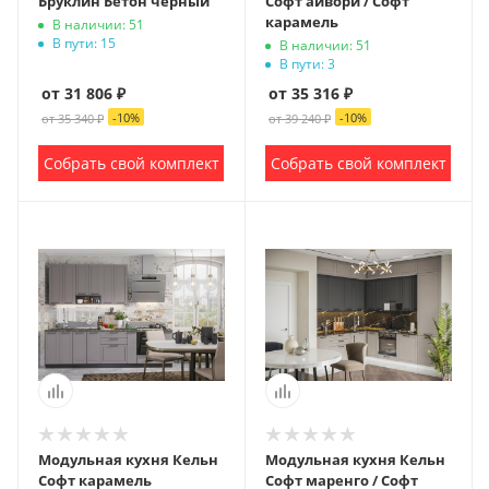
Бруклин Бетон черный
Софт айвори / Софт
карамель
В наличии: 51
В пути: 15
В наличии: 51
В пути: 3
от 31 806 ₽
от 35 316 ₽
-
10
%
-
10
%
от 35 340 ₽
от 39 240 ₽
Собрать свой комплект
Собрать свой комплект
Модульная кухня Кельн
Модульная кухня Кельн
Софт карамель
Софт маренго / Софт