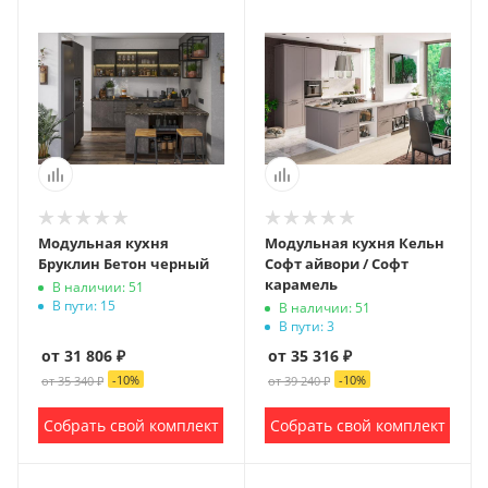
Модульная кухня
Модульная кухня Кельн
Бруклин Бетон черный
Софт айвори / Софт
карамель
В наличии: 51
В пути: 15
В наличии: 51
В пути: 3
от 31 806 ₽
от 35 316 ₽
-
10
%
-
10
%
от 35 340 ₽
от 39 240 ₽
Собрать свой комплект
Собрать свой комплект