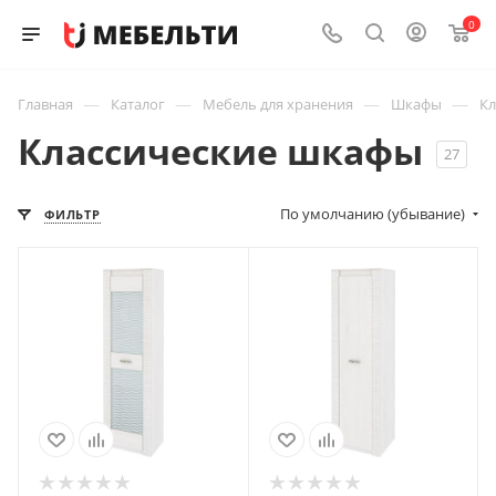
0
—
—
—
—
Главная
Каталог
Мебель для хранения
Шкафы
Кл
Классические шкафы
27
По умолчанию (убывание)
ФИЛЬТР