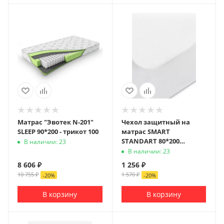
Матрас "Эвотек N-201"
Чехол защитный на
SLEEP 90*200 - трикот 100
матрас SMART
STANDART 80*200
В наличии: 23
(хлопок 100%)
В наличии: 23
8 606
₽
1 256
₽
10 755
₽
1 570
₽
-
20
%
-
20
%
В корзину
В корзину