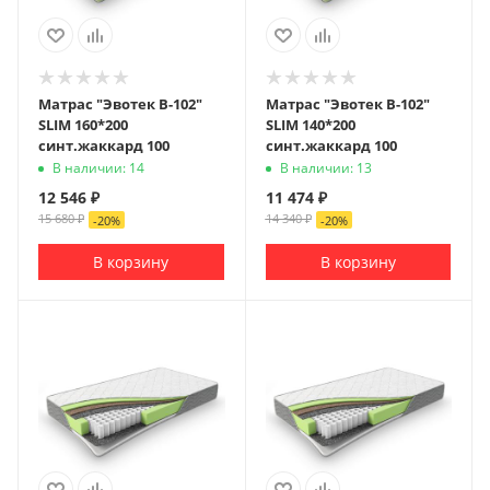
Матрас "Эвотек В-102"
Матрас "Эвотек В-102"
SLIM 160*200
SLIM 140*200
синт.жаккард 100
синт.жаккард 100
В наличии: 14
В наличии: 13
12 546
₽
11 474
₽
15 680
₽
14 340
₽
-
20
%
-
20
%
В корзину
В корзину