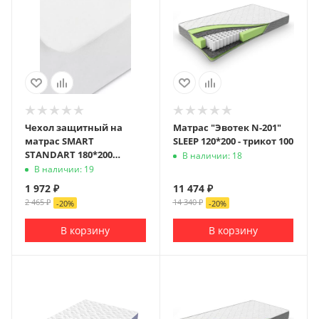
Чехол защитный на
Матрас "Эвотек N-201"
матрас SMART
SLEEP 120*200 - трикот 100
STANDART 180*200
В наличии: 18
(хлопок 100%)
В наличии: 19
1 972
₽
11 474
₽
2 465
₽
14 340
₽
-
20
%
-
20
%
В корзину
В корзину