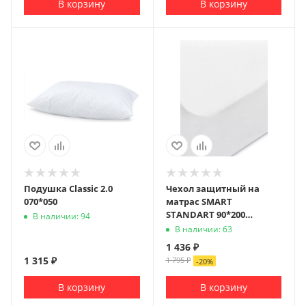
В корзину
В корзину
Подушка Classic 2.0
Чехол защитный на
070*050
матрас SMART
STANDART 90*200
В наличии: 94
(хлопок 100%)
В наличии: 63
1 436
₽
1 315
₽
1 795
₽
-
20
%
В корзину
В корзину