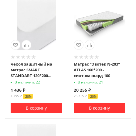
Чехол защитный на
Матрас "Эвотек N-203"
матрас SMART
ATLAS 160*200 -
STANDART 120*200
синт.жаккард 100
(хлопок 100%)
В наличии: 22
В наличии: 21
1 436
₽
20 255
₽
1 795
₽
25 315
₽
-
20
%
-
20
%
В корзину
В корзину