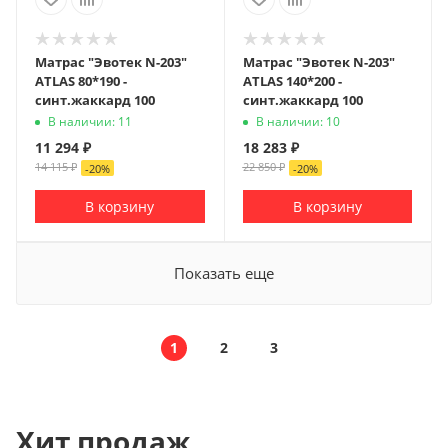
Матрас "Эвотек N-203"
Матрас "Эвотек N-203"
ATLAS 80*190 -
ATLAS 140*200 -
синт.жаккард 100
синт.жаккард 100
В наличии: 11
В наличии: 10
11 294
₽
18 283
₽
14 115
₽
22 850
₽
-
20
%
-
20
%
В корзину
В корзину
Показать еще
1
2
3
Хит продаж