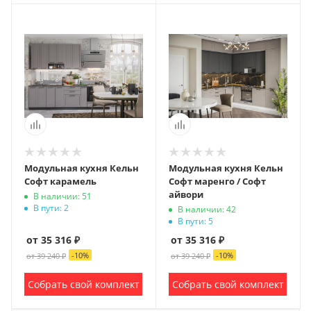
Модульная кухня Кельн
Модульная кухня Кельн
Софт карамель
Софт маренго / Софт
айвори
В наличии: 51
В пути: 2
В наличии: 42
В пути: 5
от 35 316 ₽
от 35 316 ₽
-
10
%
-
10
%
от 39 240 ₽
от 39 240 ₽
Собрать свой комплект
Собрать свой комплект