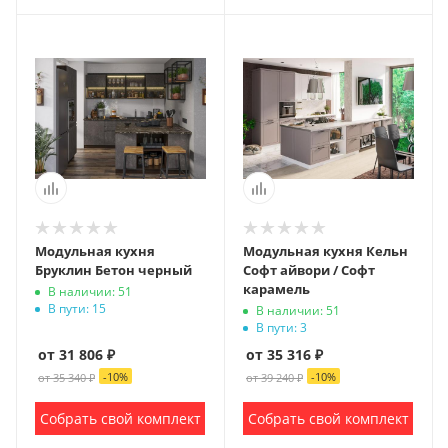
Модульная кухня
Модульная кухня Кельн
Бруклин Бетон черный
Софт айвори / Софт
карамель
В наличии: 51
В пути: 15
В наличии: 51
В пути: 3
от 31 806 ₽
от 35 316 ₽
-
10
%
-
10
%
от 35 340 ₽
от 39 240 ₽
Собрать свой комплект
Собрать свой комплект