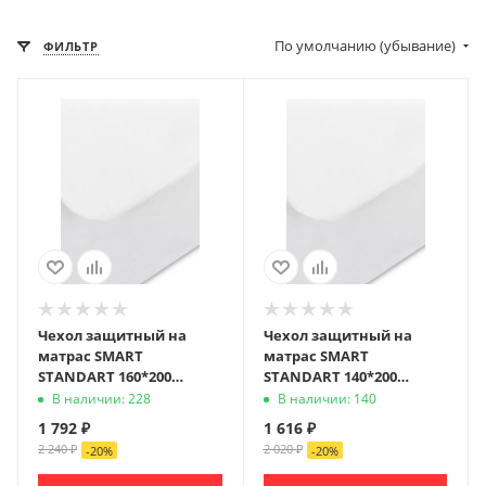
По умолчанию (убывание)
ФИЛЬТР
Чехол защитный на
Чехол защитный на
матрас SMART
матрас SMART
STANDART 160*200
STANDART 140*200
(хлопок 100%)
(хлопок 100%)
В наличии: 228
В наличии: 140
1 792
₽
1 616
₽
2 240
₽
2 020
₽
-
20
%
-
20
%