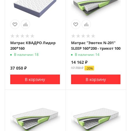
Матрас КВАДРО Лидер
Матрас "Эвотек N-201"
200*160
SLEEP 160*200 - трикот 100
В наличии: 18
В наличии: 14
14 162
₽
37 050
₽
17 700
₽
-
20
%
В корзину
В корзину