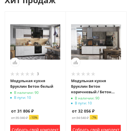
Хит продаж
3
Модульная кухня
Модульная кухня
Бруклин Бетон белый
Бруклин Бетон
коричневый / Бетон
В наличии: 90
белый
В пути: 10
В наличии: 90
В пути: 10
от 31 806 ₽
от 32 056 ₽
-
10
%
-
7
%
от 35 340 ₽
от 34 540 ₽
Собрать свой комплект
Собрать свой комплект