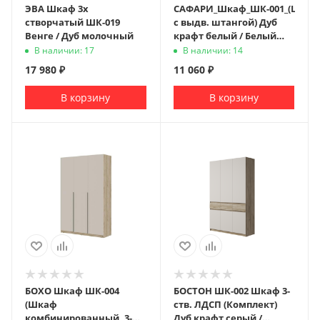
ЭВА Шкаф 3х
САФАРИ_Шкаф_ШК-001_(Шкаф
створчатый ШК-019
с выдв. штангой) Дуб
Венге / Дуб молочный
крафт белый / Белый
Софт
В наличии: 17
В наличии: 14
17 980
₽
11 060
₽
В корзину
В корзину
БОХО Шкаф ШК-004
БОСТОН ШК-002 Шкаф 3-
(Шкаф
ств. ЛДСП (Комплект)
комбинированный, 3-
Дуб крафт серый /