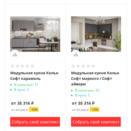
Модульная кухня Кельн
Модульная кухня Кельн
Софт карамель
Софт маренго / Софт
айвори
В наличии: 51
В пути: 2
В наличии: 42
В пути: 5
от 35 316 ₽
от 35 316 ₽
-
10
%
-
10
%
от 39 240 ₽
от 39 240 ₽
Собрать свой комплект
Собрать свой комплект