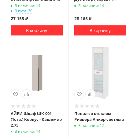
ств.) Дуб крафт серый /
Кашемир
В наличии: 14
В наличии: 14
Кашемир
В пути: 30
27 155
₽
28 165
₽
В корзину
В корзину
АЙРИ Шкаф ШК-001
Пенал со стеклом
(1ств.) Корпус - Кашемир
Ривьера Анкор светлый
2,75
В наличии: 12
В наличии: 14