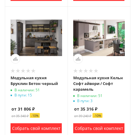
Модульная кухня
Модульная кухня Кельн
Бруклин Бетон черный
Софт айвори / Софт
карамель
В наличии: 51
В пути: 15
В наличии: 51
В пути: 3
от 31 806 ₽
от 35 316 ₽
-
10
%
-
10
%
от 35 340 ₽
от 39 240 ₽
Собрать свой комплект
Собрать свой комплект