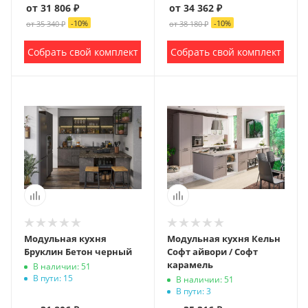
от 31 806 ₽
от 34 362 ₽
-
10
%
-
10
%
от 35 340 ₽
от 38 180 ₽
Собрать свой комплект
Собрать свой комплект
Модульная кухня
Модульная кухня Кельн
Бруклин Бетон черный
Софт айвори / Софт
карамель
В наличии: 51
В пути: 15
В наличии: 51
В пути: 3