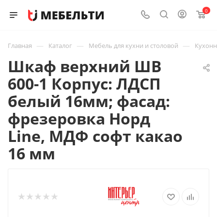
0
—
—
—
Главная
Каталог
Мебель для кухни и столовой
Кухон
Шкаф верхний ШВ
600-1 Корпус: ЛДСП
белый 16мм; фасад:
фрезеровка Норд
Line, МДФ софт какао
16 мм