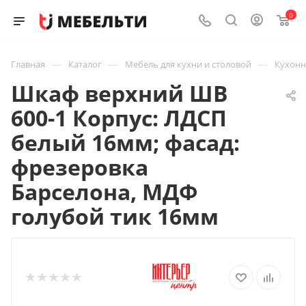
0
—
—
—
Главная
Каталог
Мебель для кухни и столовой
Кухон
Шкаф верхний ШВ
600-1 Корпус: ЛДСП
белый 16мм; фасад:
фрезеровка
Барселона, МДФ
голубой тик 16мм