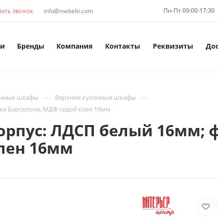
Пн-Пт 09:00-17:30
info@mebelti.com
ЗАТЬ ЗВОНОК
и
Бренды
Компания
Контакты
Реквизиты
До
—
—
нные шкафы
Верхние кухонные шкафы
ка Барселона, МДФ седой клен 16мм
рпус: ЛДСП белый 16мм; ф
лен 16мм