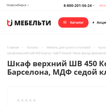
Новосибирск
8-800-201-56-24
ЗАКА
Каталог
Акци
—
—
—
Главная
Каталог
Мебель для кухни и столовой
Кухо
Шкаф верхний ШВ 450 Корпус: ЛДСП белый 16мм; фасад: фрезеров
Шкаф верхний ШВ 450 Ко
Барселона, МДФ седой к