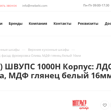
Пн-Пт 09:00-17:30
info@mebelti.com
ЗАТЬ ЗВОНОК
и
Бренды
Компания
Контакты
Реквизиты
До
—
—
нные шкафы
Верхние кухонные шкафы
 фасад: фрезеровка Олива, МДФ глянец белый 16мм
) ШВУПС 1000Н Корпус: ЛД
ва, МДФ глянец белый 16м