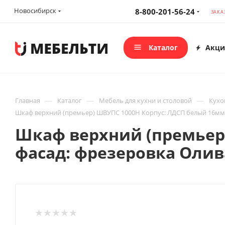
Новосибирск
8-800-201-56-24
ЗАКА
Каталог
Акци
—
—
—
Главная
Каталог
Мебель для кухни и столовой
Кухо
Шкаф верхний (премьер) ШВУПС 1000Н Корпус: ЛДСП белый 16мм;
Шкаф верхний (премьер
фасад: фрезеровка Оли