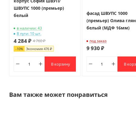
корпус София ШВУП/
ШВУПС 1000 (премьер)
фасад ШВУПС 1000
белый
(премьер) Олива гля
белый (МДФ 16мм)
в наличии: 43
В пути: 10 шт.
4 284 ₽
4 760 ₽
под заказ
9 930 ₽
-
10
%
Экономия
476 ₽
В кор
В корзину
Вам также может понравиться