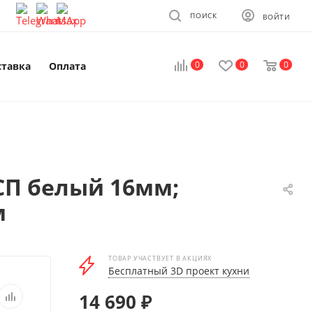
ПОИСК
ВОЙТИ
0
0
0
ставка
Оплата
СП белый 16мм;
м
ТОВАР УЧАСТВУЕТ В АКЦИЯХ
Бесплатный 3D проект кухни
14 690
₽