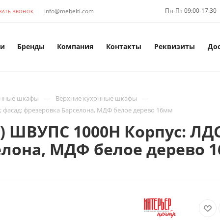
Пн-Пт 09:00-17:30
info@mebelti.com
ЗАТЬ ЗВОНОК
и
Бренды
Компания
Контакты
Реквизиты
До
—
—
нные шкафы
Верхние кухонные шкафы
 фасад: фрезеровка Барселона, МДФ белое дерево 16мм
) ШВУПС 1000Н Корпус: ЛД
елона, МДФ белое дерево 