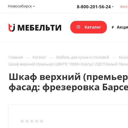
Новосибирск
8-800-201-56-24
ЗАКА
Каталог
Акци
—
—
—
Главная
Каталог
Мебель для кухни и столовой
Кухо
Шкаф верхний (премьер) ШВУПС 1000Н Корпус: ЛДСП белый 16мм;
Шкаф верхний (премьер
фасад: фрезеровка Барс