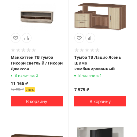
Манхэттен ТВ тумба
Тумба ТВ Лацио Ясень
Гикори светлый / Гикори
Шимо
Джексон
комбинированный
В наличии: 2
В наличии: 1
11 166
₽
7 575
₽
12 405
₽
-
10
%
В корзину
В корзину