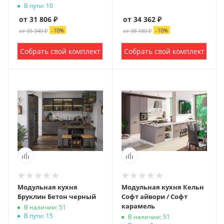
В пути: 10
от 31 806 ₽
от 34 362 ₽
-
10
%
-
10
%
от 35 340 ₽
от 38 180 ₽
Собрать свой комплект
Собрать свой комплект
Модульная кухня
Модульная кухня Кельн
Бруклин Бетон черный
Софт айвори / Софт
карамель
В наличии: 51
В пути: 15
В наличии: 51