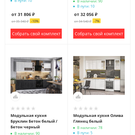
белый
В пути: 10
В наличии: 90
В пути: 10
от 31 806 ₽
от 32 056 ₽
-
10
%
-
7
%
от 35 340 ₽
от 34 540 ₽
Собрать свой комплект
Собрать свой комплект
Модульная кухня
Модульная кухня Олива
Бруклин Бетон белый /
Глянец белый
Бетон черный
В наличии: 78
В пути: 5
В наличии: 90