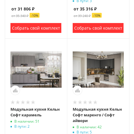
В пути: 3
от 31 806 ₽
от 35 316 ₽
-
10
%
-
10
%
от 35 340 ₽
от 39 240 ₽
Собрать свой комплект
Собрать свой комплект
Модульная кухня Кельн
Модульная кухня Кельн
Софт карамель
Софт маренго / Софт
айвори
В наличии: 51
В пути: 2
В наличии: 42
В пути: 5