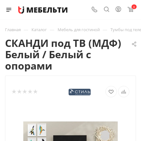
0
—
—
—
Главная
Каталог
Мебель для гостиной
Тумбы под тел
СКАНДИ под ТВ (МДФ)
Белый / Белый с
опорами