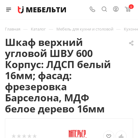
0
—
—
—
Главная
Каталог
Мебель для кухни и столовой
Кухон
Шкаф верхний
угловой ШВУ 600
Корпус: ЛДСП белый
16мм; фасад:
фрезеровка
Барселона, МДФ
белое дерево 16мм