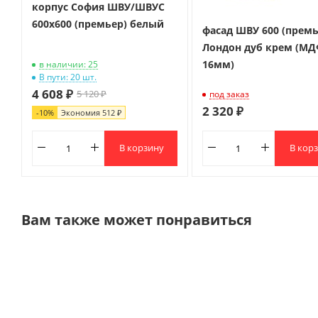
корпус София ШВУ/ШВУС
600х600 (премьер) белый
фасад ШВУ 600 (премь
Лондон дуб крем (М
16мм)
в наличии: 25
В пути: 20 шт.
4 608 ₽
5 120 ₽
под заказ
2 320 ₽
-
10
%
Экономия
512 ₽
В корзину
В кор
Вам также может понравиться