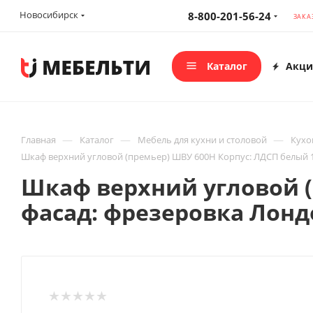
Новосибирск
8-800-201-56-24
ЗАКА
Каталог
Акци
—
—
—
Главная
Каталог
Мебель для кухни и столовой
Кухо
Шкаф верхний угловой (премьер) ШВУ 600Н Корпус: ЛДСП белый 
Шкаф верхний угловой (
фасад: фрезеровка Лонд