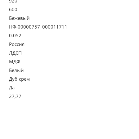
920
600
Бежевый
НФ-00000757_000011711
0.052
Россия
ЛДСП
МДФ
Белый
Дуб крем
Да
27,77