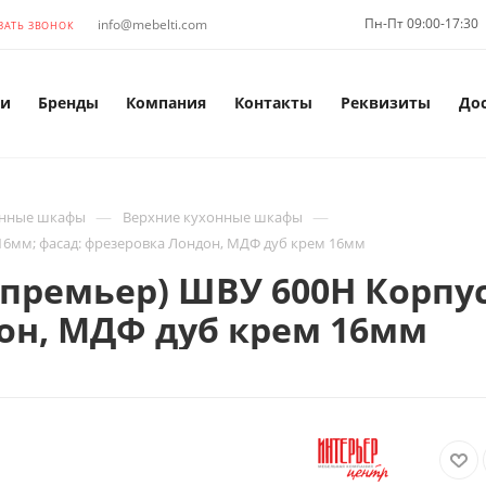
Пн-Пт 09:00-17:30
info@mebelti.com
ЗАТЬ ЗВОНОК
и
Бренды
Компания
Контакты
Реквизиты
До
—
—
нные шкафы
Верхние кухонные шкафы
16мм; фасад: фрезеровка Лондон, МДФ дуб крем 16мм
премьер) ШВУ 600Н Корпу
он, МДФ дуб крем 16мм