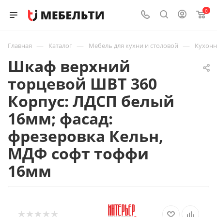
0
—
—
—
Главная
Каталог
Мебель для кухни и столовой
Кухон
Шкаф верхний
торцевой ШВТ 360
Корпус: ЛДСП белый
16мм; фасад:
фрезеровка Кельн,
МДФ софт тоффи
16мм