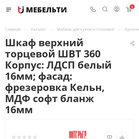
0
—
—
—
Главная
Каталог
Мебель для кухни и столовой
Кухон
Шкаф верхний
торцевой ШВТ 360
Корпус: ЛДСП белый
16мм; фасад:
фрезеровка Кельн,
МДФ софт бланж
16мм