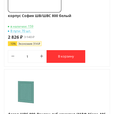
корпус София ШВ/ШВС 800 белый
в наличии: 159
В пути: 70 шт.
2 826 ₽
3 140 ₽
-
10
%
Экономия
314 ₽
В корзину