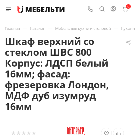
0
—
—
—
Главная
Каталог
Мебель для кухни и столовой
Кухон
Шкаф верхний со
стеклом ШВС 800
Корпус: ЛДСП белый
16мм; фасад:
фрезеровка Лондон,
МДФ дуб изумруд
16мм