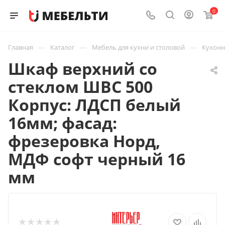
0
—
—
—
Главная
Каталог
Мебель для кухни и столовой
Кухон
Шкаф верхний со
стеклом ШВС 500
Корпус: ЛДСП белый
16мм; фасад:
фрезеровка Норд,
МДФ софт черный 16
мм