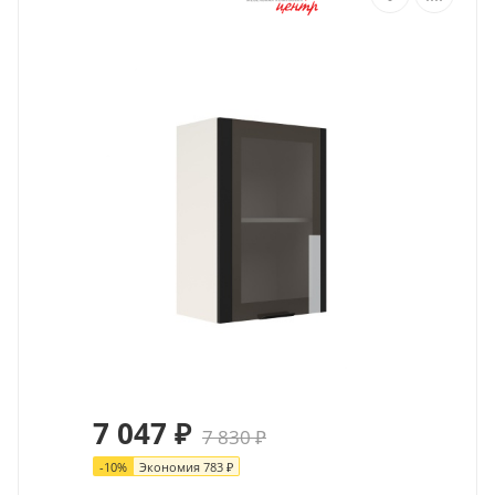
7 047
₽
7 830
₽
-
10
%
Экономия
783
₽