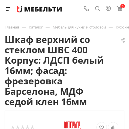
0
—
—
—
Главная
Каталог
Мебель для кухни и столовой
Кухон
Шкаф верхний со
стеклом ШВС 400
Корпус: ЛДСП белый
16мм; фасад:
фрезеровка
Барселона, МДФ
седой клен 16мм