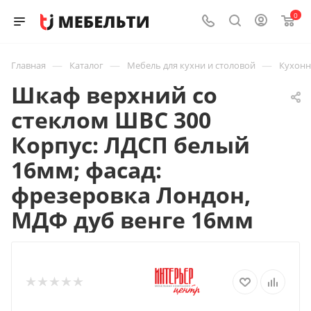
0
—
—
—
Главная
Каталог
Мебель для кухни и столовой
Кухон
Шкаф верхний со
стеклом ШВС 300
Корпус: ЛДСП белый
16мм; фасад:
фрезеровка Лондон,
МДФ дуб венге 16мм