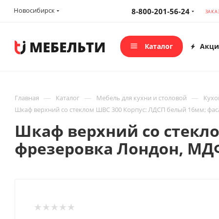
Новосибирск
8-800-201-56-24
ЗАКА
Каталог
Акци
—
—
—
Главная
Каталог
Мебель для кухни и столовой
Кухо
Шкаф верхний со стеклом ШВС 300 Корпус: ЛДСП белый 16мм; фас
Шкаф верхний со стекло
фрезеровка Лондон, МД