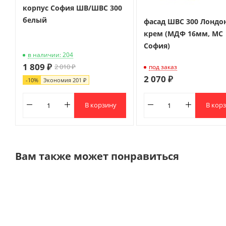
корпус София ШВ/ШВС 300
белый
фасад ШВС 300 Лондо
крем (МДФ 16мм, МС
София)
в наличии: 204
1 809 ₽
2 010 ₽
под заказ
2 070 ₽
-
10
%
Экономия
201 ₽
В корзину
В кор
Вам также может понравиться