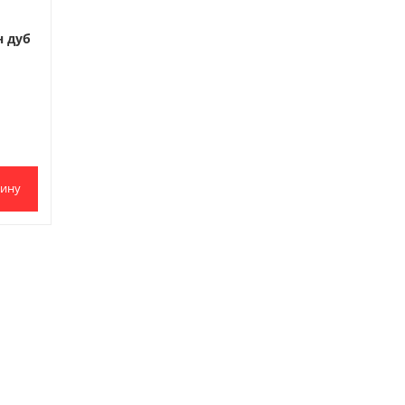
н дуб
зину