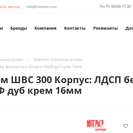
Пн-Пт 09:00-17:30
info@mebelti.com
ЗАТЬ ЗВОНОК
и
Бренды
Компания
Контакты
Реквизиты
До
—
—
нные шкафы
Верхние кухонные шкафы
ад: фрезеровка Лондон, МДФ дуб крем 16мм
м ШВС 300 Корпус: ЛДСП б
Ф дуб крем 16мм