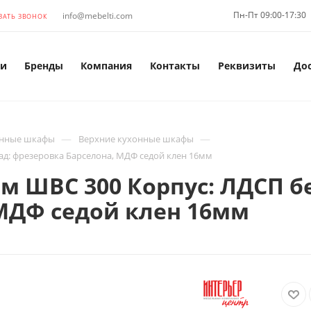
Пн-Пт 09:00-17:30
info@mebelti.com
ЗАТЬ ЗВОНОК
и
Бренды
Компания
Контакты
Реквизиты
До
—
—
нные шкафы
Верхние кухонные шкафы
ад: фрезеровка Барселона, МДФ седой клен 16мм
м ШВС 300 Корпус: ЛДСП б
МДФ седой клен 16мм