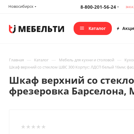
Новосибирск
8-800-201-56-24
ЗАКА
Каталог
Акци
—
—
—
Главная
Каталог
Мебель для кухни и столовой
Кухо
Шкаф верхний со стеклом ШВС 300 Корпус: ЛДСП белый 16мм; фас
Шкаф верхний со стекло
фрезеровка Барселона, 