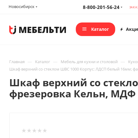
Новосибирск
8-800-201-56-24
ЗАКА
Каталог
Акци
—
—
—
Главная
Каталог
Мебель для кухни и столовой
Кухо
Шкаф верхний со стеклом ШВС 1000 Корпус: ЛДСП белый 16мм; фа
Шкаф верхний со стекло
фрезеровка Кельн, МДФ