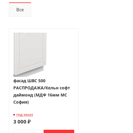
Все
фасад ШВС 500
РАСПРОДАЖА/Кельн софт
даймонд (МДФ 16мм МС
София)
под заказ
3 000 ₽