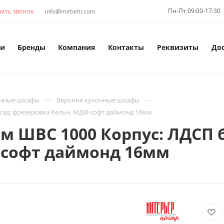
Пн-Пт 09:00-17:30
info@mebelti.com
ЗАТЬ ЗВОНОК
и
Бренды
Компания
Контакты
Реквизиты
До
—
—
нные шкафы
Верхние кухонные шкафы
сад: фрезеровка Кельн, МДФ софт даймонд 16мм
м ШВС 1000 Корпус: ЛДСП 
 софт даймонд 16мм