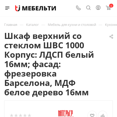
0
—
—
—
Главная
Каталог
Мебель для кухни и столовой
Кухон
Шкаф верхний со
стеклом ШВС 1000
Корпус: ЛДСП белый
16мм; фасад:
фрезеровка
Барселона, МДФ
белое дерево 16мм