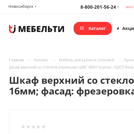
Новосибирск
8-800-201-56-24
ЗАКА
Каталог
Акци
—
—
—
Главная
Каталог
Мебель для кухни и столовой
Кухо
Шкаф верхний со стеклом (премьер) ШВС 400Н Корпус: ЛДСП бел
Шкаф верхний со стекло
16мм; фасад: фрезеровк