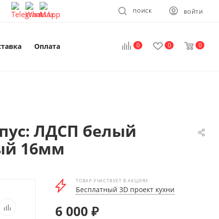
ПОИСК
ВОЙТИ
0
0
0
ставка
Оплата
пус: ЛДСП белый
ный 16мм
ТОВАР УЧАСТВУЕТ В АКЦИЯХ
Бесплатный 3D проект кухни
6 000
₽