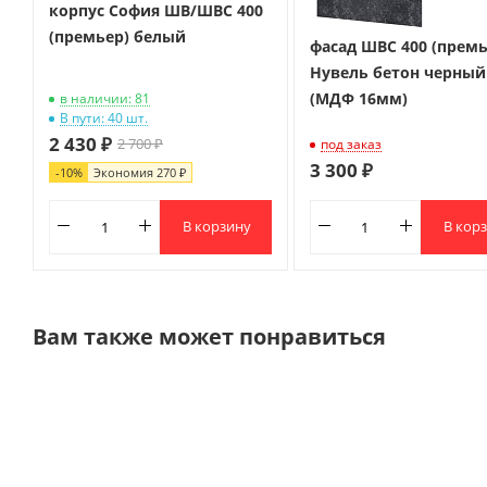
корпус София ШВ/ШВС 400
(премьер) белый
фасад ШВС 400 (премь
Нувель бетон черный
(МДФ 16мм)
в наличии: 81
В пути: 40 шт.
2 430 ₽
2 700 ₽
под заказ
3 300 ₽
-
10
%
Экономия
270 ₽
В корзину
В кор
Вам также может понравиться