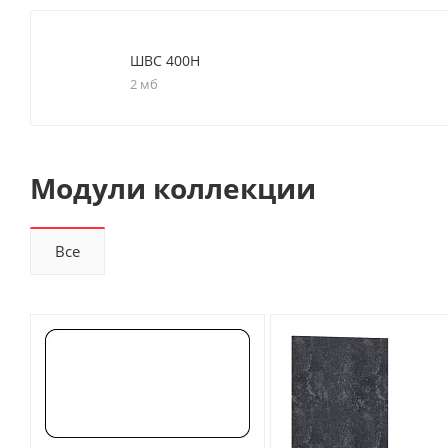
ШВС 400Н
2 мб
Модули коллекции
Все