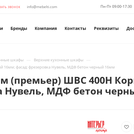
Пн-Пт 09:00-17:30
info@mebelti.com
ЗАТЬ ЗВОНОК
и
Бренды
Компания
Контакты
Реквизиты
До
—
—
нные шкафы
Верхние кухонные шкафы
ый 16мм; фасад: фрезеровка Нувель, МДФ бетон черный 16мм
м (премьер) ШВС 400Н Кор
а Нувель, МДФ бетон чер