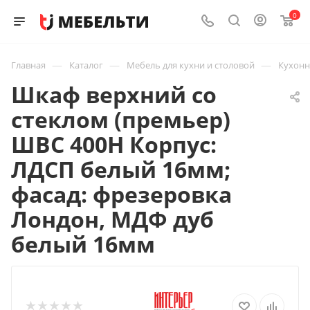
0
—
—
—
Главная
Каталог
Мебель для кухни и столовой
Кухон
Шкаф верхний со
стеклом (премьер)
ШВС 400Н Корпус:
ЛДСП белый 16мм;
фасад: фрезеровка
Лондон, МДФ дуб
белый 16мм