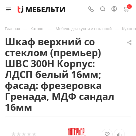
0
—
—
—
Главная
Каталог
Мебель для кухни и столовой
Кухон
Шкаф верхний со
стеклом (премьер)
ШВС 300Н Корпус:
ЛДСП белый 16мм;
фасад: фрезеровка
Гренада, МДФ сандал
16мм