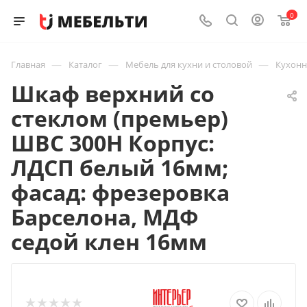
0
—
—
—
Главная
Каталог
Мебель для кухни и столовой
Кухон
Шкаф верхний со
стеклом (премьер)
ШВС 300Н Корпус:
ЛДСП белый 16мм;
фасад: фрезеровка
Барселона, МДФ
седой клен 16мм