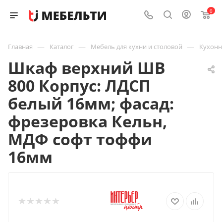
0
—
—
—
Главная
Каталог
Мебель для кухни и столовой
Кухон
Шкаф верхний ШВ
800 Корпус: ЛДСП
белый 16мм; фасад:
фрезеровка Кельн,
МДФ софт тоффи
16мм