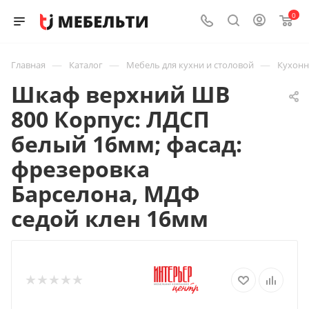
0
—
—
—
Главная
Каталог
Мебель для кухни и столовой
Кухон
Шкаф верхний ШВ
800 Корпус: ЛДСП
белый 16мм; фасад:
фрезеровка
Барселона, МДФ
седой клен 16мм