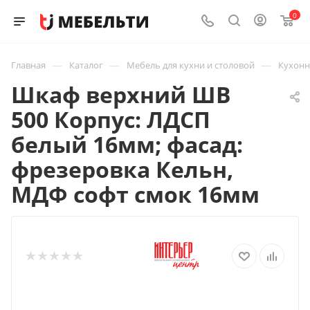
0
—
—
—
Главная
Каталог
Мебель для кухни и столовой
Кухон
Шкаф верхний ШВ
500 Корпус: ЛДСП
белый 16мм; фасад:
фрезеровка Кельн,
МДФ софт смок 16мм