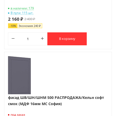
в наличии: 179
В пути: 115 шт.
2 160 ₽
2 400 ₽
-
10
%
Экономия
240 ₽
В корзину
фасад ШВ/ШН/ШНМ 500 РАСПРОДАЖА/Кельн софт
смок (МДФ 16мм МС София)
под заказ