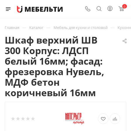
0
—
—
—
Главная
Каталог
Мебель для кухни и столовой
Кухон
Шкаф верхний ШВ
300 Корпус: ЛДСП
белый 16мм; фасад:
фрезеровка Нувель,
МДФ бетон
коричневый 16мм