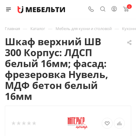
0
—
—
—
Главная
Каталог
Мебель для кухни и столовой
Кухон
Шкаф верхний ШВ
300 Корпус: ЛДСП
белый 16мм; фасад:
фрезеровка Нувель,
МДФ бетон белый
16мм