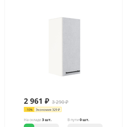
2 961
₽
3 290
₽
-
10
%
Экономия
329
₽
На складе
3 шт.
В пути
0 шт.