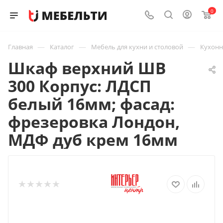
0
—
—
—
Главная
Каталог
Мебель для кухни и столовой
Кухон
Шкаф верхний ШВ
300 Корпус: ЛДСП
белый 16мм; фасад:
фрезеровка Лондон,
МДФ дуб крем 16мм