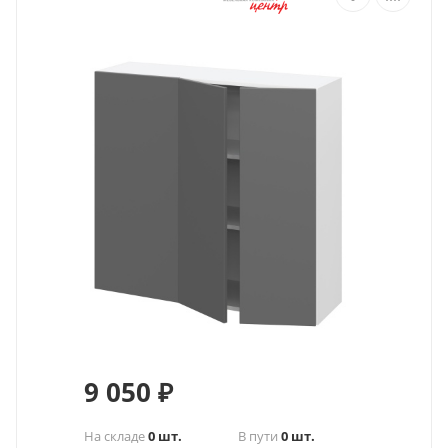
9 050
₽
На складе
0 шт.
В пути
0 шт.