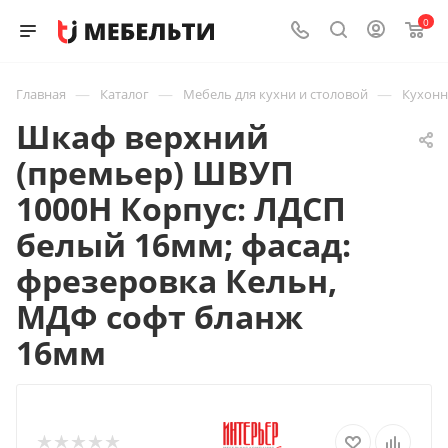
0
—
—
—
Главная
Каталог
Мебель для кухни и столовой
Кухон
Шкаф верхний
(премьер) ШВУП
1000Н Корпус: ЛДСП
белый 16мм; фасад:
фрезеровка Кельн,
МДФ софт бланж
16мм