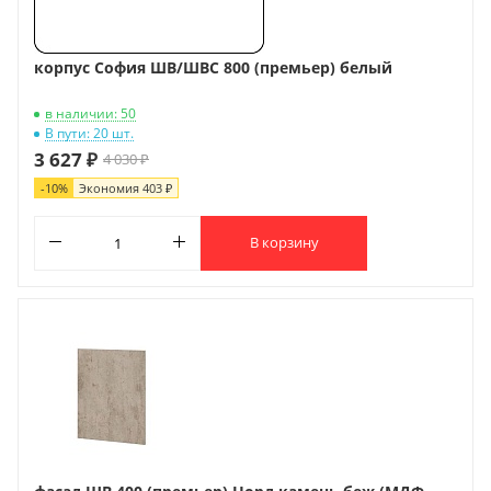
корпус София ШВ/ШВС 800 (премьер) белый
в наличии: 50
В пути: 20 шт.
3 627 ₽
4 030 ₽
-
10
%
Экономия
403 ₽
В корзину