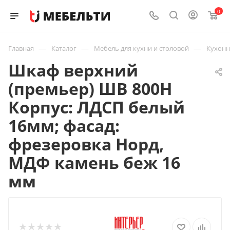
0
—
—
—
Главная
Каталог
Мебель для кухни и столовой
Кухон
Шкаф верхний
(премьер) ШВ 800Н
Корпус: ЛДСП белый
16мм; фасад:
фрезеровка Норд,
МДФ камень беж 16
мм