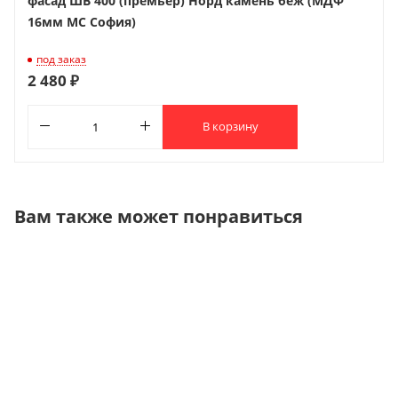
фасад ШВ 400 (премьер) Норд камень беж (МДФ
16мм МС София)
под заказ
2 480 ₽
В корзину
Вам также может понравиться