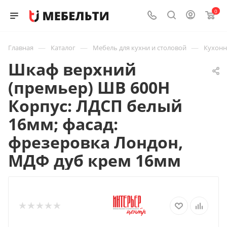
0
—
—
—
Главная
Каталог
Мебель для кухни и столовой
Кухон
Шкаф верхний
(премьер) ШВ 600Н
Корпус: ЛДСП белый
16мм; фасад:
фрезеровка Лондон,
МДФ дуб крем 16мм