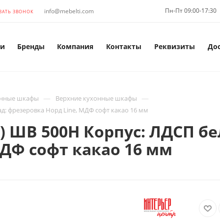
Пн-Пт 09:00-17:30
info@mebelti.com
ЗАТЬ ЗВОНОК
и
Бренды
Компания
Контакты
Реквизиты
До
—
—
нные шкафы
Верхние кухонные шкафы
д: фрезеровка Норд Line, МДФ софт какао 16 мм
 ШВ 500Н Корпус: ЛДСП бе
МДФ софт какао 16 мм