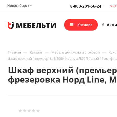
Новосибирск
8-800-201-56-24
ЗАКА
Каталог
Акци
—
—
—
Главная
Каталог
Мебель для кухни и столовой
Кухо
Шкаф верхний (премьер) ШВ 500Н Корпус: ЛДСП белый 16мм; фаса
Шкаф верхний (премьер)
фрезеровка Норд Line, 