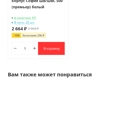
корпус София ШВ/ШВС 500
(премьер) белый
в наличии: 63
В пути: 20 шт.
2 664 ₽
2 960 ₽
-
10
%
Экономия
296 ₽
В корзину
Вам также может понравиться