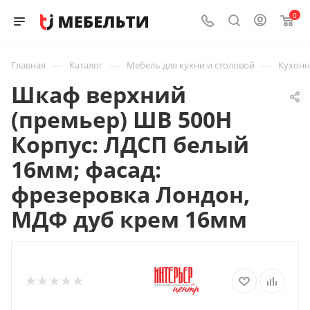
0
—
—
—
Главная
Каталог
Мебель для кухни и столовой
Кухон
Шкаф верхний
(премьер) ШВ 500Н
Корпус: ЛДСП белый
16мм; фасад:
фрезеровка Лондон,
МДФ дуб крем 16мм