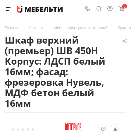
0
—
—
—
Главная
Каталог
Мебель для кухни и столовой
Кухон
Шкаф верхний
(премьер) ШВ 450Н
Корпус: ЛДСП белый
16мм; фасад:
фрезеровка Нувель,
МДФ бетон белый
16мм