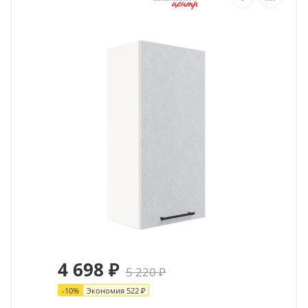
4 698
₽
5 220
₽
-
10
%
Экономия
522
₽