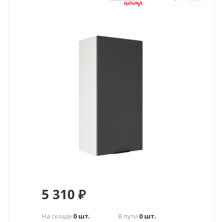
5 310
₽
На складе
0 шт.
В пути
0 шт.