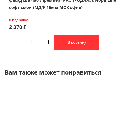
фасад ШВ 450 (премьер) РАСПРОДАЖА/Норд Line
софт смок (МДФ 16мм МС София)
под заказ
2 370 ₽
В корзину
Вам также может понравиться