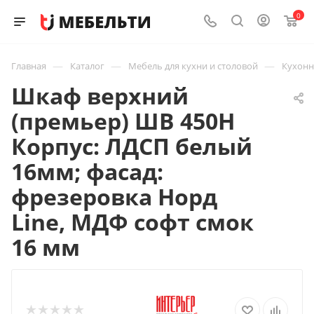
0
—
—
—
Главная
Каталог
Мебель для кухни и столовой
Кухон
Шкаф верхний
(премьер) ШВ 450Н
Корпус: ЛДСП белый
16мм; фасад:
фрезеровка Норд
Line, МДФ софт смок
16 мм