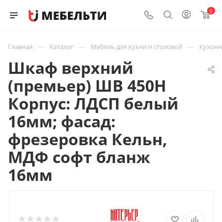
0
—
—
—
Главная
Каталог
Мебель для кухни и столовой
Кухон
Шкаф верхний
(премьер) ШВ 450Н
Корпус: ЛДСП белый
16мм; фасад:
фрезеровка Кельн,
МДФ софт бланж
16мм