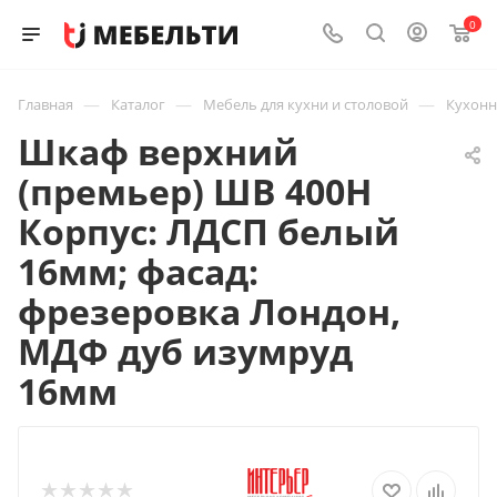
0
—
—
—
Главная
Каталог
Мебель для кухни и столовой
Кухон
Шкаф верхний
(премьер) ШВ 400Н
Корпус: ЛДСП белый
16мм; фасад:
фрезеровка Лондон,
МДФ дуб изумруд
16мм