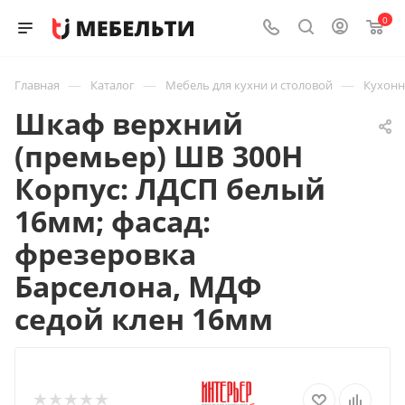
0
—
—
—
Главная
Каталог
Мебель для кухни и столовой
Кухон
Шкаф верхний
(премьер) ШВ 300Н
Корпус: ЛДСП белый
16мм; фасад:
фрезеровка
Барселона, МДФ
седой клен 16мм