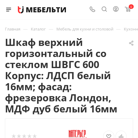
0
—
—
—
Главная
Каталог
Мебель для кухни и столовой
Кухон
Шкаф верхний
горизонтальный со
стеклом ШВГС 600
Корпус: ЛДСП белый
16мм; фасад:
фрезеровка Лондон,
МДФ дуб белый 16мм