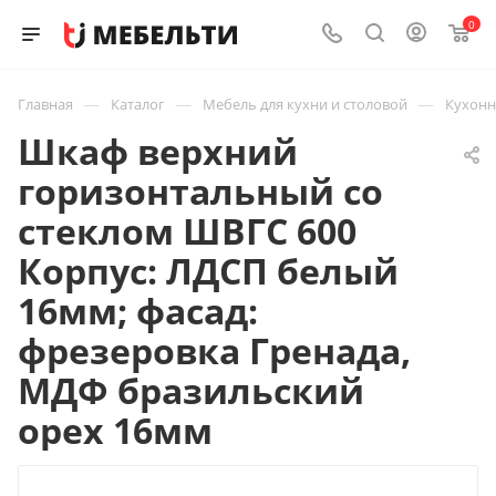
0
—
—
—
Главная
Каталог
Мебель для кухни и столовой
Кухон
Шкаф верхний
горизонтальный со
стеклом ШВГС 600
Корпус: ЛДСП белый
16мм; фасад:
фрезеровка Гренада,
МДФ бразильский
орех 16мм