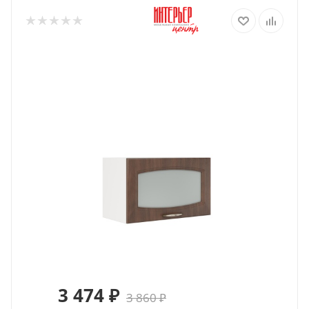
3 474
₽
3 860
₽