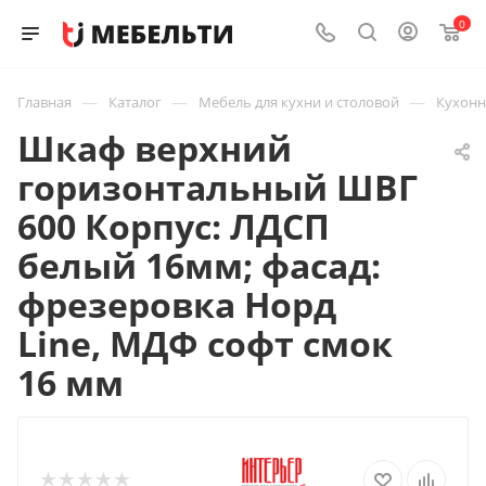
0
—
—
—
Главная
Каталог
Мебель для кухни и столовой
Кухон
Шкаф верхний
горизонтальный ШВГ
600 Корпус: ЛДСП
белый 16мм; фасад:
фрезеровка Норд
Line, МДФ софт смок
16 мм