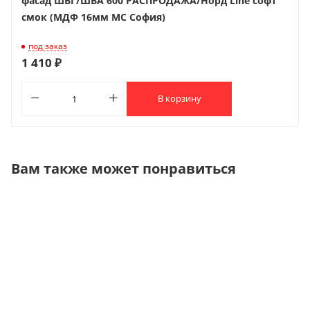
фасад ШВГ/ШВА 600 РАСПРОДАЖА/Норд Line софт
смок (МДФ 16мм МС София)
под заказ
1 410 ₽
В корзину
Вам также может понравиться