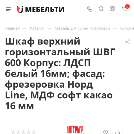
0
—
—
—
Главная
Каталог
Мебель для кухни и столовой
Кухон
Шкаф верхний
горизонтальный ШВГ
600 Корпус: ЛДСП
белый 16мм; фасад:
фрезеровка Норд
Line, МДФ софт какао
16 мм